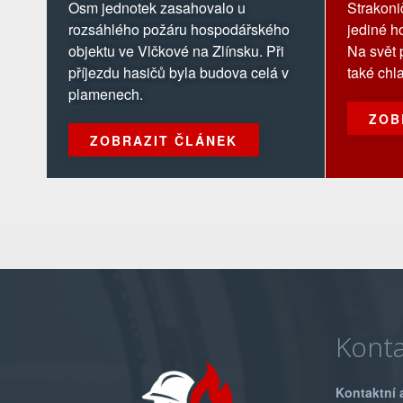
obytnou část
chlap
Osm jednotek zasahovalo u
Strakoni
rozsáhlého požáru hospodářského
jediné h
objektu ve Vlčkové na Zlínsku. Při
Na svět 
příjezdu hasičů byla budova celá v
také chl
plamenech.
ZOB
ZOBRAZIT ČLÁNEK
Konta
Kontaktní 