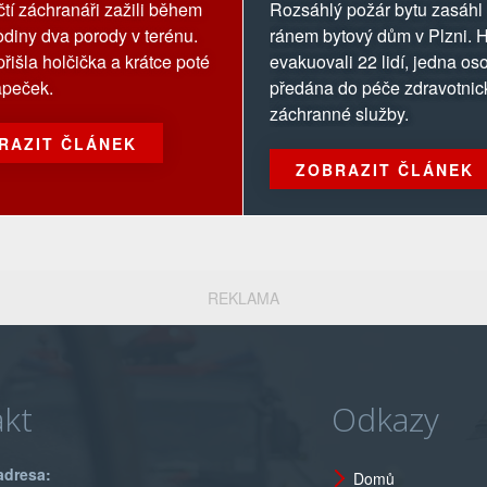
ečka
elektrokoloběžky
čtí záchranáři zažili během
Rozsáhlý požár bytu zasáhl
odiny dva porody v terénu.
ránem bytový dům v Plzni. H
přišla holčička a krátce poté
evakuovali 22 lidí, jedna os
apeček.
předána do péče zdravotnic
záchranné služby.
RAZIT ČLÁNEK
ZOBRAZIT ČLÁNEK
REKLAMA
kt
Odkazy
adresa:
Domů