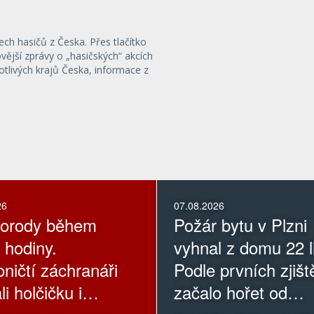
ech hasičů z Česka. Přes tlačítko
ější zprávy o „hasičských“ akcích
otlivých krajů Česka, informace z
26
07.08.2026
porody během
Požár bytu v Plzni
 hodiny.
vyhnal z domu 22 li
oničtí záchranáři
Podle prvních zjišt
ali holčičku i
začalo hořet od