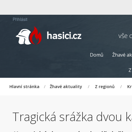
Přihlásit
vše 
Domů
Žhavé ak
Z
Hlavní stránka
/
Žhavé aktuality
/
Z regionů
/
Kr
Tragická srážka dvou k