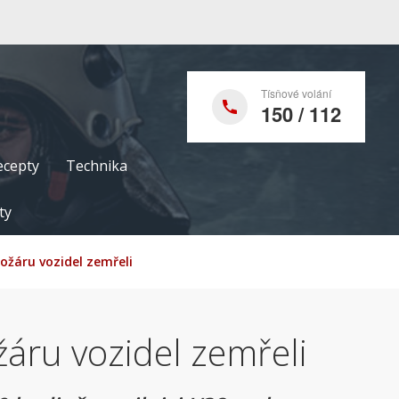
Tísňové volání
150 / 112
ecepty
Technika
ty
ožáru vozidel zemřeli
žáru vozidel zemřeli