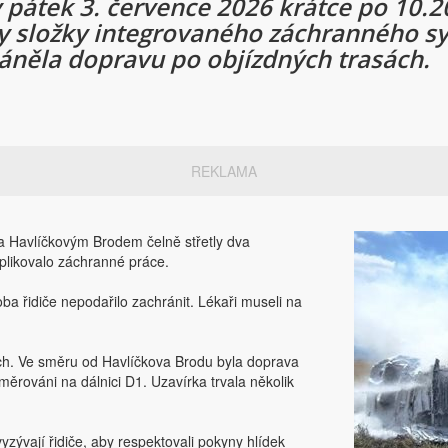
pátek 3. července 2026 krátce po 10.20
y složky integrovaného záchranného sys
láněla dopravu po objízdných trasách.
REKLAMA
a Havlíčkovým Brodem čelně střetly dva
plikovalo záchranné práce.
a řidiče nepodařilo zachránit. Lékaři museli na
rech. Ve směru od Havlíčkova Brodu byla doprava
směrováni na dálnici D1. Uzavírka trvala několik
vyzývají řidiče, aby respektovali pokyny hlídek