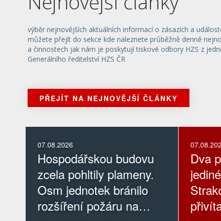
Nejnovější články
výběr nejnovějších aktuálních informací o zásazích a událost
můžete přejít do sekce kde naleznete průběžně denně nejnov
a činnostech jak nám je poskytují tiskové odbory HZS z jedn
Generálního ředitelství HZS ČR
PŘEJÍT NA NEJNOVĚJŠÍ ČLÁNKY
07.08.2026
07.08.20
Hospodářskou budovu
Dva 
zcela pohltily plameny.
jediné
Osm jednotek bránilo
Strak
rozšíření požáru na
přivít