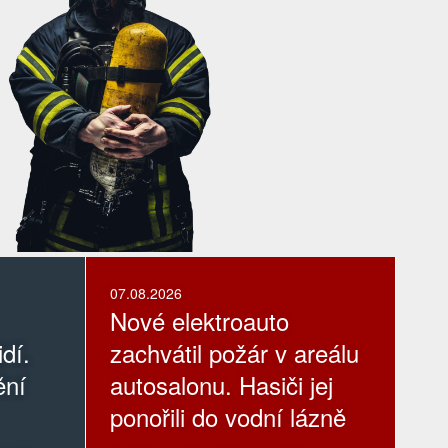
07.08.2026
Nové elektroauto
dí.
zachvátil požár v areálu
ění
autosalonu. Hasiči jej
ponořili do vodní lázně