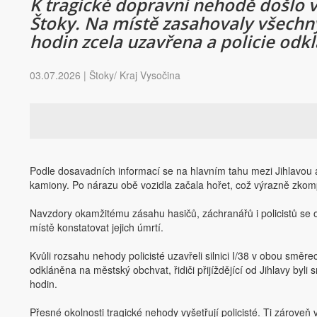
K tragické dopravní nehodě došlo v 
Štoky. Na místě zasahovaly všechn
hodin zcela uzavřena a policie odk
03.07.2026 | Štoky/ Kraj Vysočina
Podle dosavadních informací se na hlavním tahu mezi Jihlavou 
kamiony. Po nárazu obě vozidla začala hořet, což výrazně zkom
Navzdory okamžitému zásahu hasičů, záchranářů i policistů se ob
místě konstatovat jejich úmrtí.
Kvůli rozsahu nehody policisté uzavřeli silnici I/38 v obou smě
odkláněna na městský obchvat, řidiči přijíždějící od Jihlavy byli 
hodin.
Přesné okolnosti tragické nehody vyšetřují policisté. Ti zároveň 