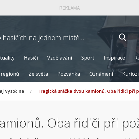
REKLAMA
o hasičích
na jednom místě...
tuality
Hasiči
Vzdělávání
Sport
Inspirace
R
 regionů
Ze světa
Pozvánka
Oznámení
Kuriozi
aj Vysočina
/
Tragická srážka dvou kamionů. Oba řidiči při p
amionů. Oba řidiči při po