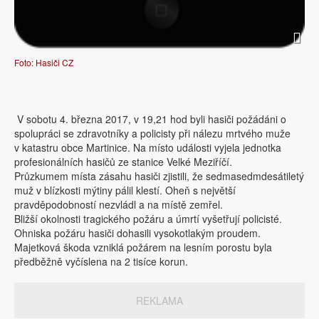
Foto: Hasiči CZ
V sobotu 4. března 2017, v 19,21 hod byli hasiči požádáni o
spolupráci se zdravotníky a policisty při nálezu mrtvého muže
v katastru obce Martinice. Na místo události vyjela jednotka
profesionálních hasičů ze stanice Velké Meziříčí.
Průzkumem místa zásahu hasiči zjistili, že sedmasedmdesátiletý
muž v blízkosti mýtiny pálil klestí. Oheň s největší
pravděpodobností nezvládl a na místě zemřel.
Bližší okolnosti tragického požáru a úmrtí vyšetřují policisté.
Ohniska požáru hasiči dohasili vysokotlakým proudem.
Majetková škoda vzniklá požárem na lesním porostu byla
předběžně vyčíslena na 2 tisíce korun.
REKLAMA