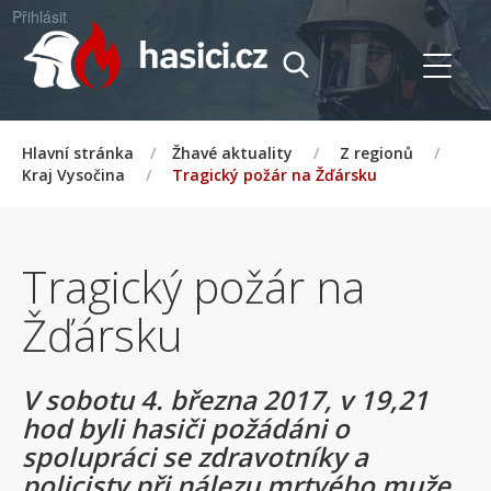
Přihlásit
Hlavní stránka
/
Žhavé aktuality
/
Z regionů
/
Kraj Vysočina
/
Tragický požár na Žďársku
Tragický požár na
Žďársku
V sobotu 4. března 2017, v 19,21
hod byli hasiči požádáni o
spolupráci se zdravotníky a
policisty při nálezu mrtvého muže