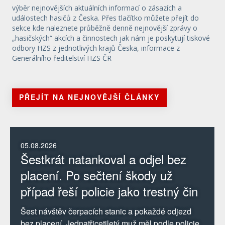
výběr nejnovějších aktuálních informací o zásazích a
událostech hasičů z Česka. Přes tlačítko můžete přejít do
sekce kde naleznete průběžně denně nejnovější zprávy o
„hasičských“ akcích a činnostech jak nám je poskytují tiskové
odbory HZS z jednotlivých krajů Česka, informace z
Generálního ředitelství HZS ČR
PŘEJÍT NA NEJNOVĚJŠÍ ČLÁNKY
05.08.2026
Šestkrát natankoval a odjel bez
placení. Po sečtení škody už
případ řeší policie jako trestný čin
Šest návštěv čerpacích stanic a pokaždé odjezd
bez placení. Jednatřicetiletý muž měl podle policie