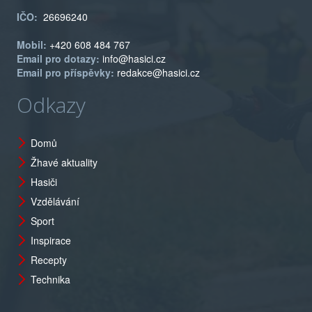
IČO:
26696240
Mobil:
+420 608 484 767
Email pro dotazy:
info@hasici.cz
Email pro příspěvky:
redakce@hasici.cz
Odkazy
Domů
Žhavé aktuality
Hasiči
Vzdělávání
Sport
Inspirace
Recepty
Technika