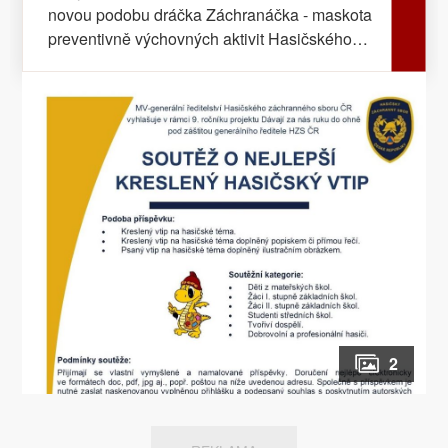
novou podobu dráčka Záchranáčka - maskota
preventivně výchovných aktivit Hasičského
záchranného sboru ČR. Nový dráček je trochu
rozpustilý a rád se směje. Není proto divu, že
soutěž, kterou v tomto roce přináší pro děti i
dospělé, je o nejlepší kreslený hasičský vtip.
Vždy veselí hasiči s ohněm rychle zacvičí.
Vtípek o nich napsat zkus, ukaž tak svůj dobrý
vkus. Oficiálně 9. ročník soutěže „Dávají za
nás ruku do ohně“ vyhlašuje MV-generální
ředitelství Hasičského záchranného sboru ČR
u příležitosti Evropského dne tísňové linky
112 (dne 11. 2.). Záštitu nad projektem
převzal generální ředitel Hasičského
záchranného sboru ČR genmjr. Ing.
2
Drahoslav Ryba. Soutěžit mohou děti z
mateřských, základních nebo středních škol i
všichni dospělí se smyslem pro humor.
Samostatnou soutěžní kategorii mají