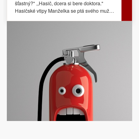
šťastný?" ,,Hasič, dcera si bere doktora."
Hasičské vtipy Manželka se ptá svého muže:
,,A skočil by si pro mě do ohně?" Muž:
,,Copak jsem hasič, abych skákal do ohně?"
Hasičské vtipy Když přijeli hasiči, roztáhli
plachtu a policajti začali po jednom skákat.
Vždycky, když policajt skočil, tak hasiči s
plachtou uhnuli a děsně se smáli, když se
policajt dole rozmázl. Až přišel na řadu
poslední-náčelník. Ten tušil podraz, tak vytáhl
pistoli, namířil na hasiče a povídá: ,,Mně se
vám nepodaří oblafnout! Ruce vzhůru, plachtu
na zem a všichni tři kroky dozadu!" Hasičské
vtipy Policista zastaví nákladní auto a říká:
„Už potřetí vám říkám, že vám z auta stříká
voda!“ Řidič mu odpoví: „A já vám už potřetí
říkám, že je to hasičská cisterna!“ Hasičské
vtipy Další vtip může být již na tomto místě od
Vás. Stačí se jen registrovat a přípěvek zaslat.