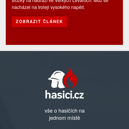
složky na nádraží ve Veľkých Levároch. Muž se
nacházel na troleji vysokého napětí.
ZOBRAZIT ČLÁNEK
vše o hasičích na
jednom místě