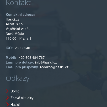
Kontakt
Kontaktní adresa:
Hasiči.cz
ADVIS s.r.o
Vojtěšská 211/6
Nové Město
110 00 - Praha 1
IČO:
26696240
Mobil:
+420 608 484 767
Email pro dotazy:
info@hasici.cz
Email pro příspěvky:
redakce@hasici.cz
Odkazy
Domů
Žhavé aktuality
Hasiči