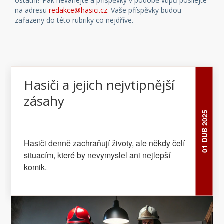
ostatní? Pak neváhejte a příspěvky v podobě vtipů posílejte
na adresu
redakce@hasici.cz
. Vaše příspěvky budou
zařazeny do této rubriky co nejdříve.
Hasiči a jejich nejvtipnější
zásahy
01 DUB 2025
Hasiči denně zachraňují životy, ale někdy čelí
situacím, které by nevymyslel ani nejlepší
komik.