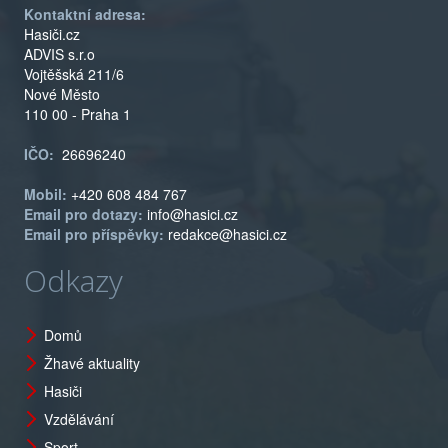
Kontaktní adresa:
Hasiči.cz
ADVIS s.r.o
Vojtěšská 211/6
Nové Město
110 00 - Praha 1
IČO:
26696240
Mobil:
+420 608 484 767
Email pro dotazy:
info@hasici.cz
Email pro příspěvky:
redakce@hasici.cz
Odkazy
Domů
Žhavé aktuality
Hasiči
Vzdělávání
Sport