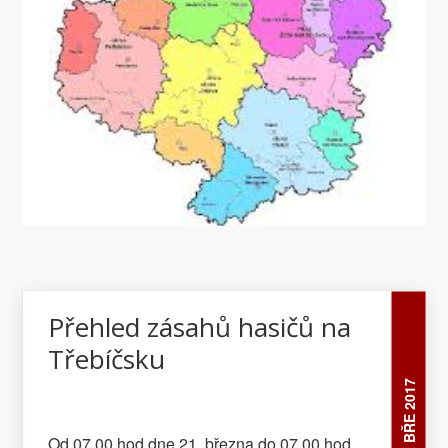
Přehled zásahů hasičů na
Třebíčsku
22 BŘE 2017
Od 07,00 hod dne 21. března do 07,00 hod