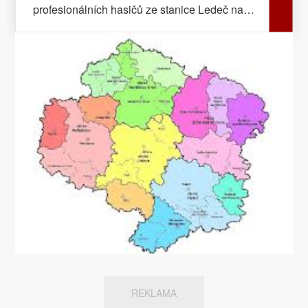
profesionálních hasičů ze stanice Ledeč nad
Sázavou společně s jednotkou sboru
dobrovolných hasičů z Kožlí u požáru
osobního automobilu v Kožlí. Při požáru ani
samotném zásahu se nikdo nezranil. Majiteli
vozidla vznikla požárem škoda v předběžné
výši 30 tisíc korun. Požár zapříčinila technická
závada na elektroinstalaci. V 05,18 hod
zasahovali havlíčkobrodští profesionální
hasiči u nákladního vozidla, které sjelo do
příkopu u obce Kojetín. Nákladní vůz
přepravoval prasata. Hasiči vůz vyprostili zpět
na komunikaci. Kpt. Ing. Bc. Petra Musilová –
tisková mluvčí HZS Kraj Vysočina
REKLAMA