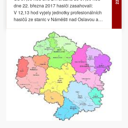
dne 22. března 2017 hasiči zasahovali:
V 12,13 hod vyjely jednotky profesionálních
hasičů ze stanic v Náměšti nad Oslavou a
Hrotovicích společně s jednotkou sboru
dobrovolných hasičů z Mohelna
k ohlášenému požáru trávy a nové výsadby
stromků v katastru obce Kramolín. Požár, který
zapříčinila nedbalost při pálení klestu, za
sebou zanechal majetkovou škodu
v předběžné výši 50 tisíc korun. V 13,35 hod
provedla jednotka profesionálních hasičů ze
stanice Třebíč otevření dveří bytu na ulici Gen.
Svobody v Třebíči. V 16,31 hod přijala
operátorka tísňové linky 112 Hasičského
záchranného sboru Kraje Vysočina oznámení
o dopravní nehodě motocyklu u obce
Štěměchy. Na místo události vyjela jednotka
profesionálních hasičů ze stanice Třebíč