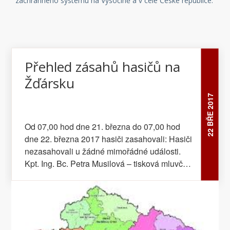
záchranného systému na Vysočině a v celé České republice.
Přehled zásahů hasičů na
Žďársku
22 BŘE 2017
Od 07,00 hod dne 21. března do 07,00 hod
dne 22. března 2017 hasiči zasahovali: Hasiči
nezasahovali u žádné mimořádné události.
Kpt. Ing. Bc. Petra Musilová – tisková mluvčí
HZS Kraj Vysočina