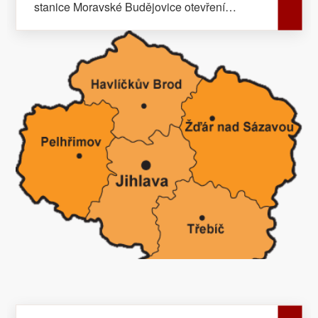
stanice Moravské Budějovice otevření
zabouchnutých dveří v Domě s pečovatelskou
službou na ulici Sadová v Želetavě. V 12,59
hod provedli jemničtí profesionální hasiči
proplach ucpané jímky na ulici U Víta
v Jemnici. V 15,54 hod odstranila jednotka
profesionálních hasičů z Třebíče nebezpečně
nakloněný strom u Horních Vilémovic. V 16,17
hod vyjela jednotka profesionálních hasičů ze
stanice Hrotovice na hlášený znečištěný
potok neznámou látkou v obci Podloučky.
Provedeným průzkumem místa zásahu se
znečištění nepotvrdilo. Jihlavsko od 07,00 hod
dne 7. března do 07,00 hod dne 8. března
2017 V 13,23 hod zasahovala jednotka
profesionálních hasičů ze stanice Jihlava u
požáru osobního vozidla na ulici Jana
Masaryka v Jihlavě. Požár se obešel bez
zranění osob. Dle vyjádření majitele škoda na