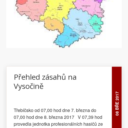
nad Lipou zdravotníkům s transportem
pacienta na ulici V Oboře. V 02,40 hod
pomohli pacovští profesionální hasiči
zdravotníkům s transportem pacienta na ulici
Žižkova v Pacově. Kpt. Ing. Bc. Petra
Musilová – tisková mluvčí HZS Kraj Vysočina
Přehled zásahů na
Vysočině
08 BŘE 2017
Třebíčsko od 07,00 hod dne 7. března do
07,00 hod dne 8. března 2017 V 07,39 hod
provedla jednotka profesionálních hasičů ze