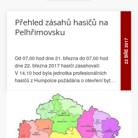
Přehled zásahů hasičů na
Pelhřimovsku
22 BŘE 2017
Od 07,00 hod dne 21. března do 07,00 hod
dne 22. března 2017 hasiči zasahovali:
V 14,10 hod byla jednotka profesionálních
hasičů z Humpolce požádána o otevření bytu
v obci Záběhlice. Uvnitř bytu byla zraněná
osoba. Byt se podařilo otevřít ještě před
příjezdem jednotky na místo události. V 16,45
hod pročistila jednotka sboru dobrovolných
hasičů z Kamenice nad Lipou kanalizaci na
ulici Tyršova v Kamenici nad Lipou. V 17,14
hod pomohli profesionální hasiči z Kamenice