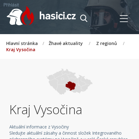
Přihlásit
Hlavní stránka
/
Žhavé aktuality
/
Z regionů
/
Kraj Vysočina
Kraj Vysočina
Aktuální informace z Vysočiny
Sledujte aktuální zásahy a činnost složek Integrovaného