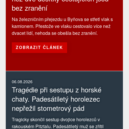
bez zranění
Na železničním přejezdu u Byňova se střetl vlak s
kamionem. Přestože ve vlaku cestovalo více než
dvacet lidí, nehoda se obešla bez zranění.
ZOBRAZIT ČLÁNEK
06.08.2026
Tragédie při sestupu z horské
chaty. Padesátiletý horolezec
nepřežil stometrový pád
Tragicky skončil sestup dvojice horolezců v
rakouském Pitztalu. Padesátiletý muž se zřítil