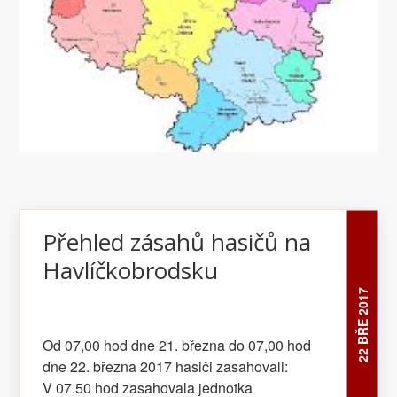
Bc. Petra Musilová – tisková mluvčí HZS Kraj
Vysočina
Přehled zásahů hasičů na
Havlíčkobrodsku
22 BŘE 2017
Od 07,00 hod dne 21. března do 07,00 hod
dne 22. března 2017 hasiči zasahovali:
V 07,50 hod zasahovala jednotka