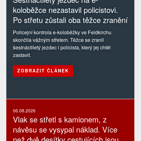
koloběžce nezastavil policistovi.
Po střetu zůstali oba těžce zranění
Policejní kontrola e-koloběžky ve Feldkirchu
skončila vážným střetem. Těžce se zranil
šestnáctiletý jezdec i policista, který jej chtěl
zastavit.
ZOBRAZIT ČLÁNEK
06.08.2026
Vlak se střetl s kamionem, z
návěsu se vysypal náklad. Více
než dvě desítky cestujících jsou