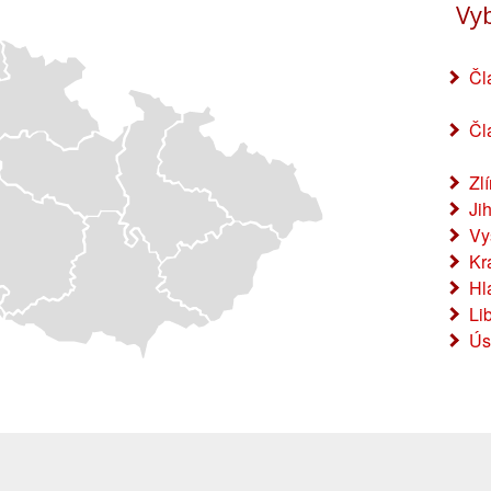
Vy
Čl
Čl
Zl
Ji
Vy
Kr
Hl
Li
Ús