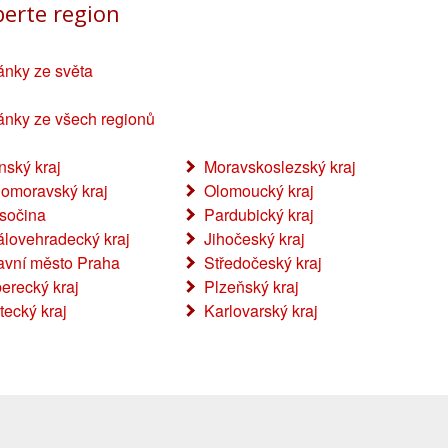
berte region
ánky ze světa
ánky ze všech regionů
ínský kraj
Moravskoslezský kraj
homoravský kraj
Olomoucký kraj
sočina
Pardubický kraj
álovehradecký kraj
Jihočeský kraj
avní město Praha
Středočeský kraj
berecký kraj
Plzeňský kraj
tecký kraj
Karlovarský kraj