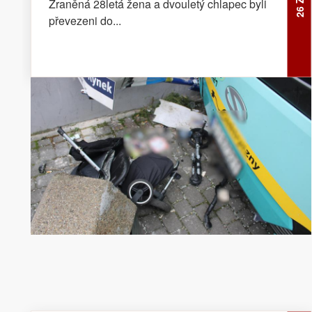
Zraněná 28letá žena a dvouletý chlapec byli
převezeni do...