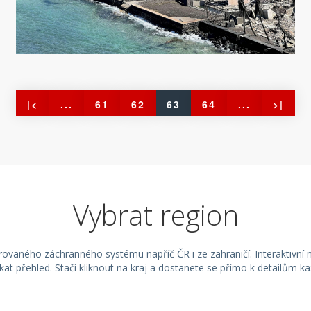
|<
...
61
62
63
64
...
>|
Vybrat region
egrovaného záchranného systému napříč ČR i ze zahraničí. Interaktivn
skat přehled. Stačí kliknout na kraj a dostanete se přímo k detailům k