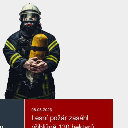
08.08.2026
Lesní požár zasáhl
ím
přibližně 130 hektarů.