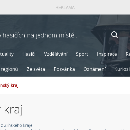
REKLAMA
o hasičích
na jednom místě...
tuality
Hasiči
Vzdělávání
Sport
Inspirace
R
 regionů
Ze světa
Pozvánka
Oznámení
Kuriozi
ínský kraj
 kraj
 z Zlínského kraje