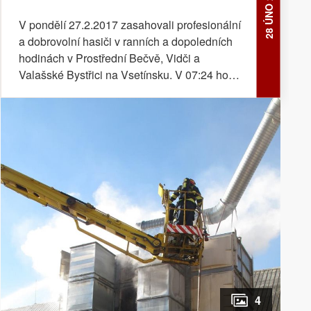
28 ÚNO 2017
V pondělí 27.2.2017 zasahovali profesionální
a dobrovolní hasiči v ranních a dopoledních
hodinách v Prostřední Bečvě, Vidči a
Valašské Bystřici na Vsetínsku. V 07:24 hodin
vyslal operační důstojník jednotky
profesionálních hasičů z Valašského Meziříčí
a hasičů města Rožnova pod Radhoštěm na
místo hlášené dopraní nehody osobního
vozidla s chodcem, ke které došlo v obci
Prostřední Bečva. Jako první na místo dorazili
rožnovští hasiči. Podle jejich upřesnění došlo
ke sražení školáka, který byl v péči posádky
zdravotnické záchranné služby. Hasiči zajistili
místo nehody a následně ho předali
policistům. Z místa zásahu pak jednotka
vyrazila na místo další hlášené události ve
Valašské Bystřici. Jednotka profesionálních
4
hasičů z Valašského Meziříčí byla ještě v