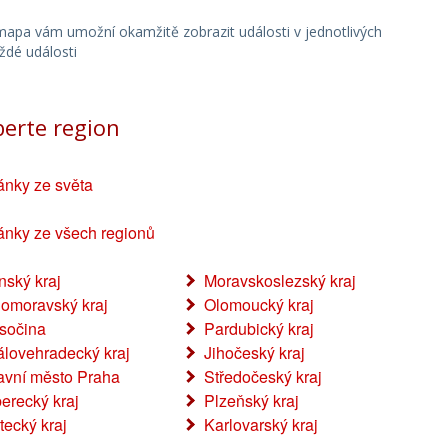
fázi zásahu hasiči odtáhli strom pomocí
navijáku ke krajnici komunikace, kde ho
í mapa vám umožní okamžitě zobrazit události v jednotlivých
aždé události
následně rozřezali. V 09:46 hodin vyslal
operační důstojník jednotku dobrovolných
hasičů ze Starého Hrozenkova k odstranění
berte region
dvou smrků, které zatarasily komunikaci u
obce Žítková na Uherskohradišťsku. K
dalšímu spadlému stromu vyjížděli v 10:49
ánky ze světa
hodin hasiči jednotky města Rožnov pod
Radhoštěm. K události došlo na ulici
ánky ze všech regionů
Pletařská. Autor: por. Bc. Libor Netopil,
tiskový mluvčí HZS Zlínského kraje
ínský kraj
Moravskoslezský kraj
homoravský kraj
Olomoucký kraj
sočina
Pardubický kraj
álovehradecký kraj
Jihočeský kraj
avní město Praha
Středočeský kraj
berecký kraj
Plzeňský kraj
tecký kraj
Karlovarský kraj