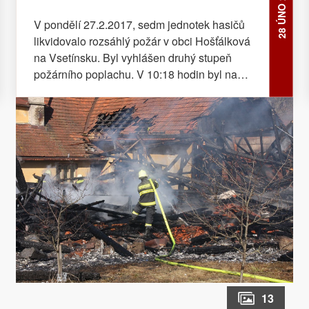
28 ÚNO 2017
V pondělí 27.2.2017, sedm jednotek hasičů
likvidovalo rozsáhlý požár v obci Hošťálková
na Vsetínsku. Byl vyhlášen druhý stupeň
požárního poplachu. V 10:18 hodin byl na
tísňovou linku krajských hasičů oznámen
požár solárních panelů na střeše stodoly, na
kterou navazoval rodinný dům. Na místo
události byli vysláni profesionální hasiči ze
Vsetína a dobrovolní hasiči z Jablůnky a
Hošťálkové. Místní hasiči na místo také
dorazili jako první. V době jejich příjezdu byla
plameny zasažena větší část stodoly a požár
se šířil na střešní konstrukce a půdní prostor
rodinného domu. V 10:23 hodin byl vyhlášen
požární poplach jednotkám dobrovolných
hasičů z Ratiboře, Kašavy a Vsetína.
Vzhledem k rozsahu požáru a počtu
13
zasahujících jednotek byl v 10:35 hodin