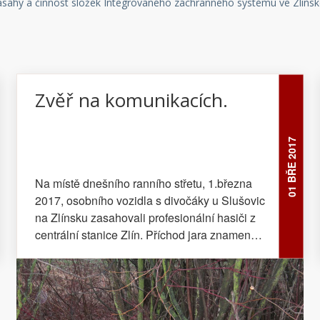
zásahy a činnost složek Integrovaného záchranného systému ve Zlínské
Zvěř na komunikacích.
01 BŘE 2017
Na místě dnešního ranního střetu, 1.března
2017, osobního vozidla s divočáky u Slušovic
na Zlínsku zasahovali profesionální hasiči z
centrální stanice Zlín. Příchod jara znamená
pro jednotky profesionálních hasičů i zvýšený
počet výjezdů na místa dopravních nehod,
jejichž příčinou jsou střety vozidel s volně
žijící zvěří. Nebezpečné jsou především