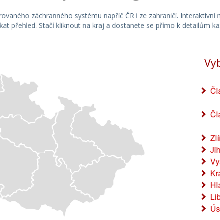
hasičů technická závada elektroinstalace
egrovaného záchranného systému napříč ČR i ze zahraničí. Interaktivn
fotovoltaiky na objektu stodoly. Z pohledu
skat přehled. Stačí kliknout na kraj a dostanete se přímo k detailům k
hasičů se jedná o mimořádnou událost. Autor:
por. Bc. Libor Netopil, tiskový mluvčí HZS
Zlínského kraje
Vy
Čl
Čl
Zl
Ji
Vy
Kr
Hl
Li
Ús