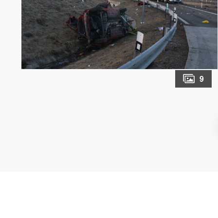
příjezdu jednotky profesionálních hasičů ze
stanice Kroměříž už na místě zasahovaly
posádky zdravotnické záchranné služby.
Řidič a dva spolucestující byli při nehodě
zraněni a v péči záchranářů. Jednoho z nich
museli hasiči z vozidla vytáhnout. Třetí
spolucestující utrpěl zranění, která nebyla
9
slučitelná s životem. Vzhledem k rozsahu
zranění byla jedna osoba transportována do
nemocnice vrtulníkem, další dvě pak sanitními
vozy. Hasiči zabezpečili místo nehody a
provedli nezbytná protipožární opatření.
Převrácené vozidlo také zajistili proti
samovolnému pohybu pomocí vzpěr. Po
zadokumentování události policisty hasiči
vyprostili zaklíněné tělo spolujezdce z kabiny
vozidla, a to bez použití hydraulických
vyprošťovacích zařízení. V 09:38 hodin byl na
místo nehody vyslán vyprošťovací automobil