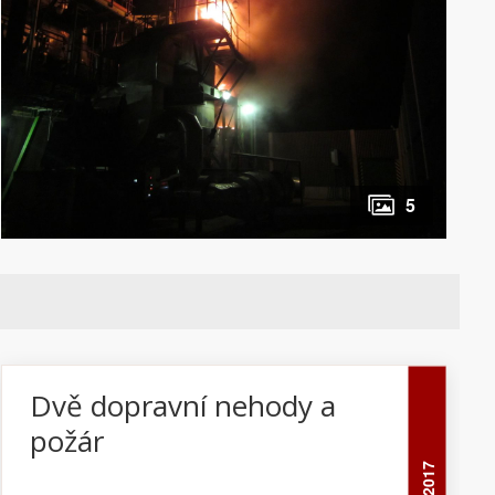
profesionálních hasičů z Otrokovic a centrální
stanice Zlín. Současně byl vyhlášen poplach
jednotkám dobrovolných hasičů z Otrokovic a
Otrokovic – Kvítkovic. Celkem vyjelo pět
cisternových vozidel. Plameny zasáhly část
izolace armatur technologie. Třicet minut po
příjezdu první jednotky dostali hasiči požár
pod kontrolu a zabránili dalšímu šíření. Po
5
stržení zasažené izolace hasiči ještě armatury
ochladili. Požár způsobil škodu ve výši asi
30.000 korun. Zásahem hasičů byl uchráněn
další majetek v hodnotě asi 10 000.000 korun.
Celá událost se obešla bez zranění osob.
Autor: por. Bc. Libor Netopil, tiskový mluvčí
HZS Zlínského kraje
Dvě dopravní nehody a
požár