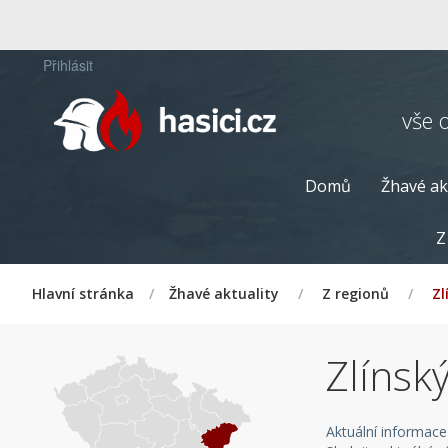
Přihlásit
vše 
Domů
Žhavé ak
Z
Hlavní stránka
/
Žhavé aktuality
/
Z regionů
/
Zl
Zlínský
Aktuální informace