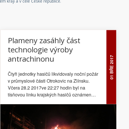
m kraji a v celé České republice.
Plameny zasáhly část
technologie výroby
antrachinonu
01 BŘE 2017
Čtyři jednotky hasičů likvidovaly noční požár
v průmyslové části Otrokovic na Zlínsku.
Včera 28.2 2017ve 22:27 hodin byl na
tísňovou linku krajských hasičů oznámen
požár technologického zařízení na výrobu
antrachinonu v části Otrokovic - Baťov. Na
místě se podle oznamovatele měly nacházet i
dvě osoby. Na místo události vyrazily jednotky