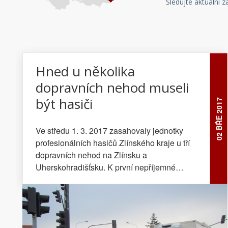
Sledujte aktuální 
Hned u několika
dopravních nehod museli
být hasiči
02 BŘE 2017
Ve středu 1. 3. 2017 zasahovaly jednotky
profesionálních hasičů Zlínského kraje u tří
dopravních nehod na Zlínsku a
Uherskohradišťsku. K první nepříjemné
havárii došlo ráno nedaleko obce Veselá. V
5:52 hodin sem vyjela jednotka
profesionálních hasičů ze stanice Zlín ke
střetu osobního automobilu s divokým