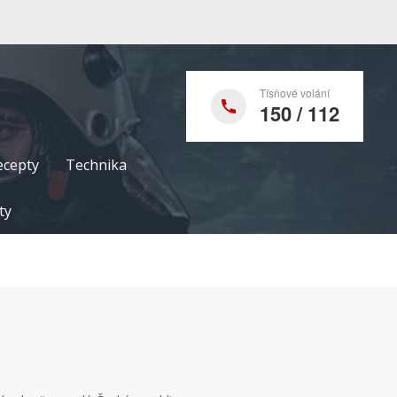
Tísňové volání
150 / 112
ecepty
Technika
ty