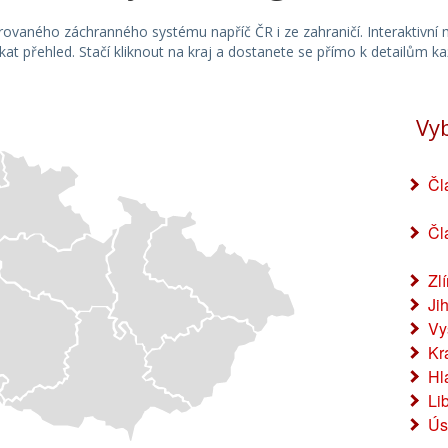
z Frýdku-Místku jim asistovali. Polská
dodávka byla po vytažení na cestu schopna
egrovaného záchranného systému napříč ČR i ze zahraničí. Interaktivn
skat přehled. Stačí kliknout na kraj a dostanete se přímo k detailům k
dojet na silnici a pokračovat dál do Bratislavy.
Petr Kůdela Tiskový odbor HZS
Moravskoslezský kraj
Vy
Čl
Čl
Zl
Ji
Vy
Kr
Hl
Li
Ús