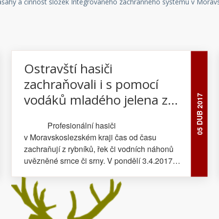
zásahy a činnost složek Integrovaného záchranného systému v Moravsk
Ostravští hasiči
zachraňovali i s pomocí
vodáků mladého jelena z
05 DUB 2017
řeky Odry
Profesionální hasiči
v Moravskoslezském kraji čas od času
zachraňují z rybníků, řek či vodních náhonů
uvězněné srnce či srny. V pondělí 3.4.2017
odpoledne museli pomáhat z řeky Odry
v Ostravě-Přívozu krásnému mladému
jelenovi. Výhodou bylo tentokrát jeho silné
paroží, které hasiči zachytili lanem. Do