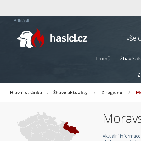
Přihlásit
vše 
Domů
Žhavé ak
Z
Hlavní stránka
/
Žhavé aktuality
/
Z regionů
/
Mo
Moravs
Aktuální informac