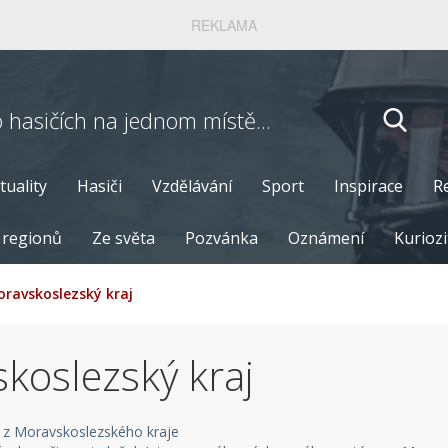
REKLAMA
o hasičích
na jednom místě...
tuality
Hasiči
Vzdělávání
Sport
Inspirace
R
 regionů
Ze světa
Pozvánka
Oznámení
Kuriozi
ravskoslezský kraj
koslezský kraj
e z Moravskoslezského kraje