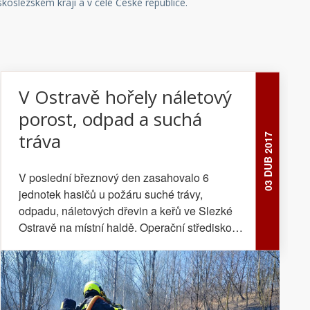
oslezském kraji a v celé České republice.
V Ostravě hořely náletový
porost, odpad a suchá
tráva
03 DUB 2017
V poslední březnový den zasahovalo 6
jednotek hasičů u požáru suché trávy,
odpadu, náletových dřevin a keřů ve Slezké
Ostravě na místní haldě. Operační středisko
HZS MSK přijalo tísňové volání v pátek
31.3.2017 krátce po jedné hodině odpolední.
Na místo bylo postupně vysláno 6 jednotek
hasičů, a to 4 jednotky ze stanic HZS MSK ve