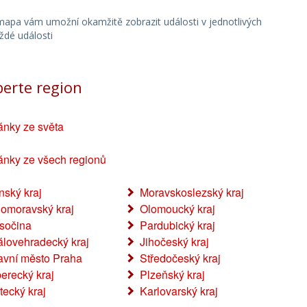
kontrolou termokamerou jim zabralo dalších
několik desítek minut. Během úterního
í mapa vám umožní okamžitě zobrazit události v jednotlivých
aždé události
odpoledne zde zůstanou na kontrolu
požářiště dobrovolní hasiči z Klimkovic. Petr
Kůdela Tiskový odbor, HZS
berte region
Moravskoslezského kraje Foto:HZS
Moravskoslezského kraje
ánky ze světa
ánky ze všech regionů
ínský kraj
Moravskoslezský kraj
homoravský kraj
Olomoucký kraj
sočina
Pardubický kraj
álovehradecký kraj
Jihočeský kraj
avní město Praha
Středočeský kraj
berecký kraj
Plzeňský kraj
tecký kraj
Karlovarský kraj