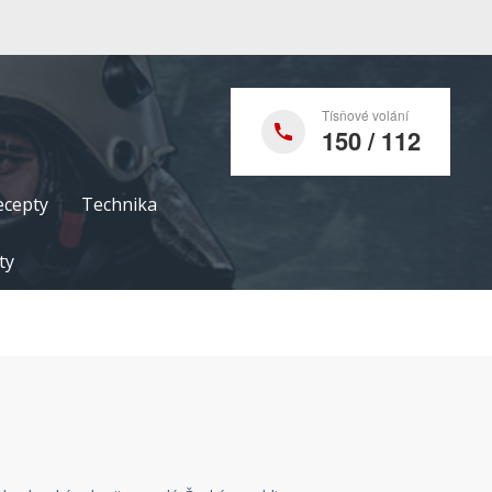
Tísňové volání
150 / 112
ecepty
Technika
ty