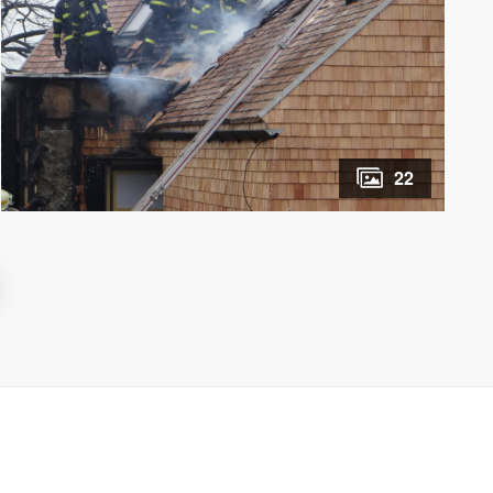
korun. Požár sedlové střechy a
mezistřešních prostor se obešel bez zranění.
Za oheň může svařování elektrickým
obloukem. Operační středisko hasičů
bylo o požáru mlýna na kopci mezi
Zbyslavicemi a Olbramicemi informováno
v úterý krátce před desátou hodinou
22
dopolední. Do Zbyslavic vyjely tři jednotky
Hasičského záchranného sboru
Moravskoslezského kraje (HZS MSK) – ze
stanic Bílovec, Ostrava-Zábřeh a Ostrava-
Poruba, společně s nimi dvě jednotky
dobrovolných hasičů – Kyjovice a Klimkovice.
Hořela hlavně střecha a mezistřešní
prostory dokončované zděné stavby,
kompletně zvenku obložené dřevem, včetně
sedlové střechy. Hasiči dostali oheň pod
kontrolu zhruba za hodinu, dohašování
s rozebíráním dřevěných částí objektu a