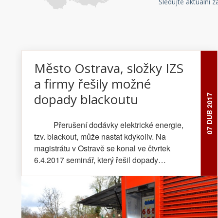
Sledujte aktuální 
Město Ostrava, složky IZS
a firmy řešily možné
dopady blackoutu
07 DUB 2017
Přerušení dodávky elektrické energie,
tzv. blackout, může nastat kdykoliv. Na
magistrátu v Ostravě se konal ve čtvrtek
6.4.2017 seminář, který řešil dopady
blackoutu, a jak na něj jsou připraveny
jednotlivé organizace. Příslušníci Hasičského
záchranného sboru MSK pak mj. zástupcům
Ostravy a Moravskoslezského kraje,